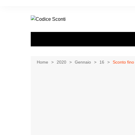
Salta
al
contenuto
Home
2020
Gennaio
16
Sconto fino