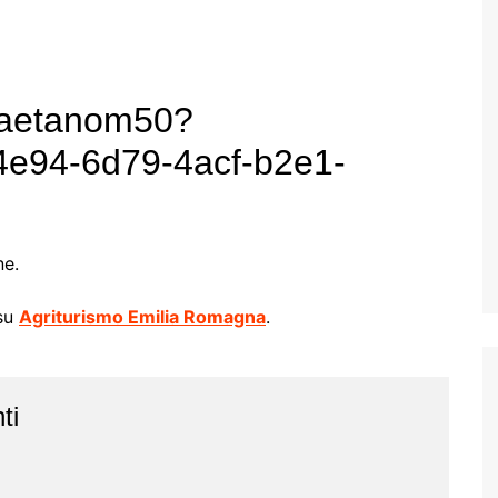
/gaetanom50?
4e94-6d79-4acf-b2e1-
ne.
 su
Agriturismo Emilia Romagna
.
ti