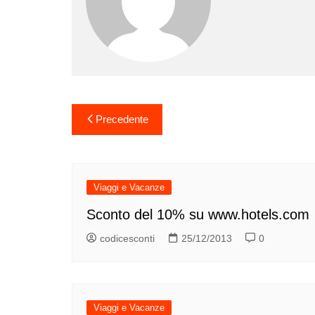
Navigazione
Precedente
articoli
Viaggi e Vacanze
Sconto del 10% su www.hotels.com
codicesconti
25/12/2013
0
Viaggi e Vacanze