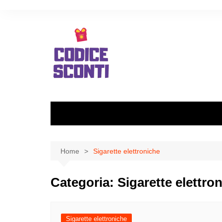
Salta
al
contenuto
Home
Sigarette elettroniche
Categoria:
Sigarette elettro
Sigarette elettroniche