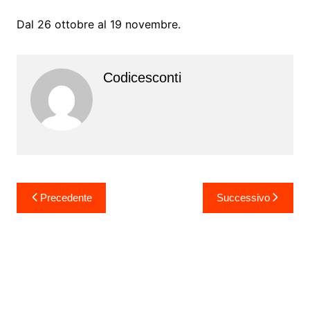
Dal 26 ottobre al 19 novembre.
Codicesconti
Navigazione
Precedente
Successivo
articoli