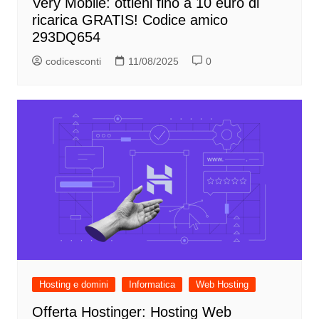
Very Mobile: ottieni fino a 10 euro di
ricarica GRATIS! Codice amico
293DQ654
codicesconti
11/08/2025
0
Hosting e domini
Informatica
Web Hosting
Offerta Hostinger: Hosting Web