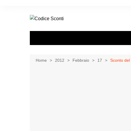
Salta
al
contenuto
Home
2012
Febbraio
17
Sconto del