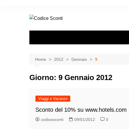
Salta
al
contenuto
Home
2012
Gennaio
9
Giorno:
9 Gennaio 2012
Viaggi e Vacanze
Sconto del 10% su www.hotels.com
codicesconti
09/01/2012
0