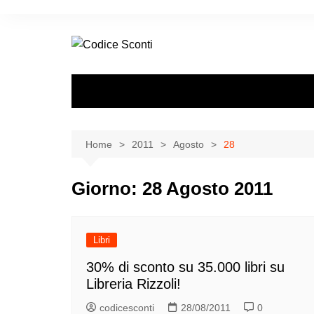
Salta
al
contenuto
Home
2011
Agosto
28
Giorno:
28 Agosto 2011
Libri
30% di sconto su 35.000 libri su
Libreria Rizzoli!
codicesconti
28/08/2011
0