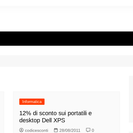
Informatica
12% di sconto sui portatili e
desktop Dell XPS
codicesconti
28/08/2011
0